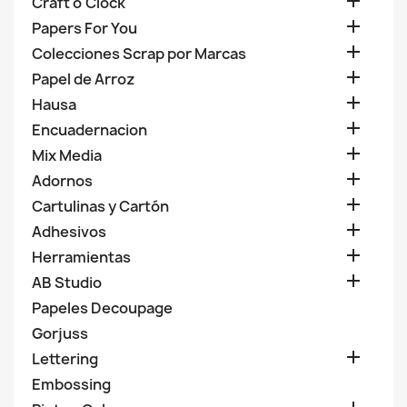

Craft o'Clock

Papers For You

Colecciones Scrap por Marcas

Papel de Arroz

Hausa

Encuadernacion

Mix Media

Adornos

Cartulinas y Cartón

Adhesivos

Herramientas

AB Studio
Papeles Decoupage
Gorjuss

Lettering
Embossing