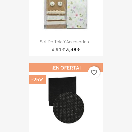
Set De Tela Y Accesorios...
3,38 €
4,50 €
¡EN OFERTA!
favorite_border
-25%