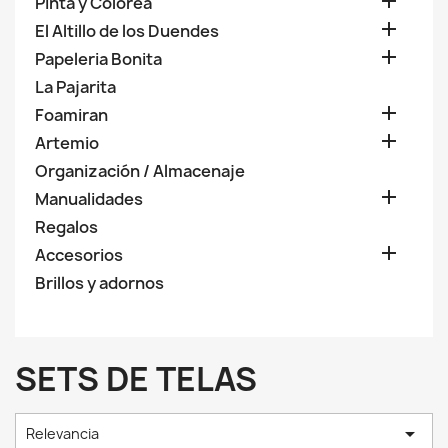

Pinta y Colorea

El Altillo de los Duendes

Papeleria Bonita
La Pajarita

Foamiran

Artemio
Organización / Almacenaje

Manualidades
Regalos

Accesorios
Brillos y adornos
SETS DE TELAS

Relevancia