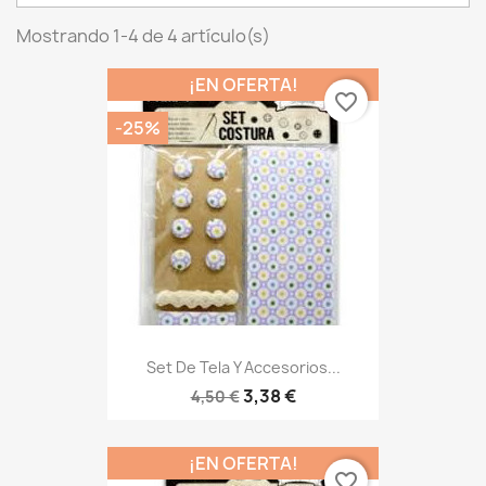
Mostrando 1-4 de 4 artículo(s)
¡EN OFERTA!
favorite_border
-25%
Set De Tela Y Accesorios...
3,38 €
4,50 €
¡EN OFERTA!
favorite_border