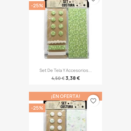
-25%
Set De Tela Y Accesorios...
3,38 €
4,50 €
¡EN OFERTA!
favorite_border
-25%