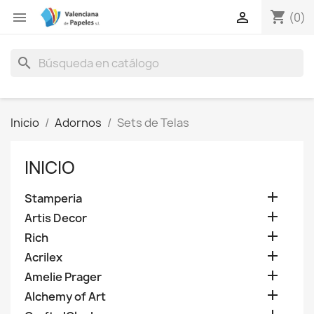
shopping_cart


(0)
search
Inicio
Adornos
Sets de Telas
INICIO

Stamperia

Artis Decor

Rich

Acrilex

Amelie Prager

Alchemy of Art