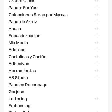

Craft o'Clock

Papers For You

Colecciones Scrap por Marcas

Papel de Arroz

Hausa

Encuadernacion

Mix Media

Adornos

Cartulinas y Cartón

Adhesivos

Herramientas

AB Studio
Papeles Decoupage
Gorjuss

Lettering
Embossing