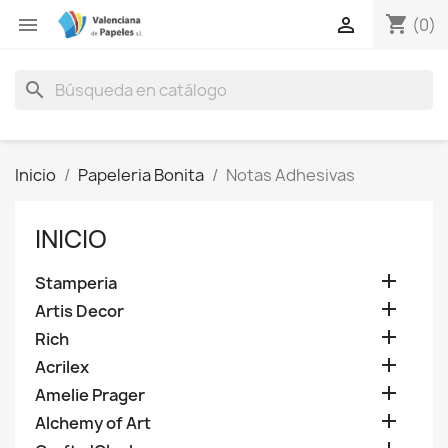
shopping_cart


(0)
search
Inicio
Papeleria Bonita
Notas Adhesivas
INICIO

Stamperia

Artis Decor

Rich

Acrilex

Amelie Prager

Alchemy of Art