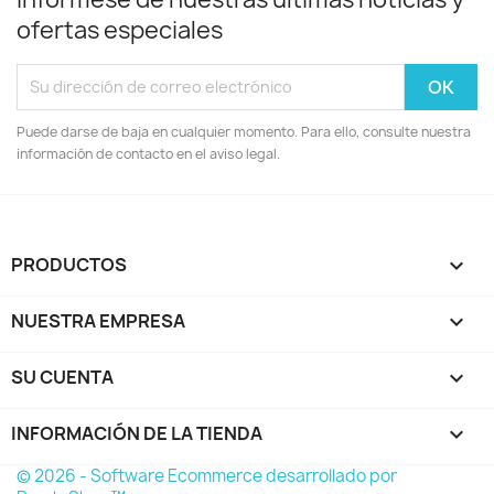
ofertas especiales
Puede darse de baja en cualquier momento. Para ello, consulte nuestra
información de contacto en el aviso legal.
PRODUCTOS

NUESTRA EMPRESA

SU CUENTA

INFORMACIÓN DE LA TIENDA
keyboard_arrow_down
© 2026 - Software Ecommerce desarrollado por