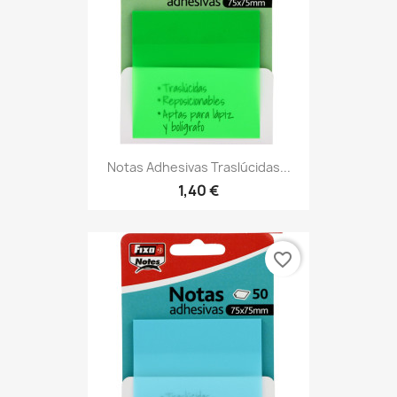
Notas Adhesivas Traslúcidas...
1,40 €
favorite_border