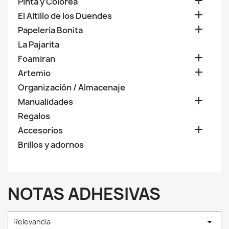

Pinta y Colorea

El Altillo de los Duendes

Papeleria Bonita
La Pajarita

Foamiran

Artemio
Organización / Almacenaje

Manualidades
Regalos

Accesorios
Brillos y adornos
NOTAS ADHESIVAS

Relevancia