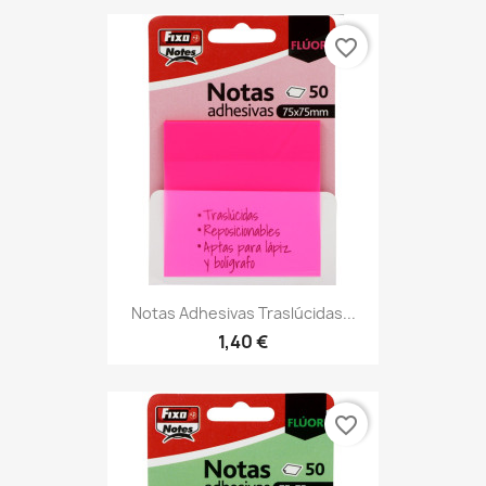
favorite_border
Notas Adhesivas Traslúcidas...
1,40 €
favorite_border