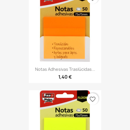
Notas Adhesivas Traslúcidas...
1,40 €
favorite_border