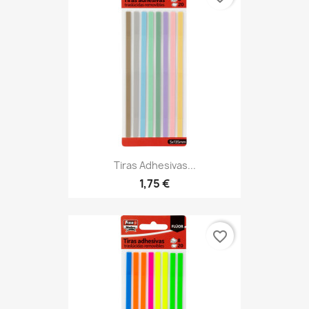
Tiras Adhesivas...
1,75 €
favorite_border