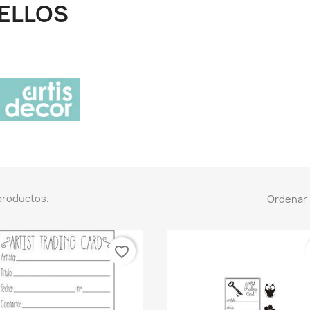
ELLOS
productos.
Ordenar 
favorite_border