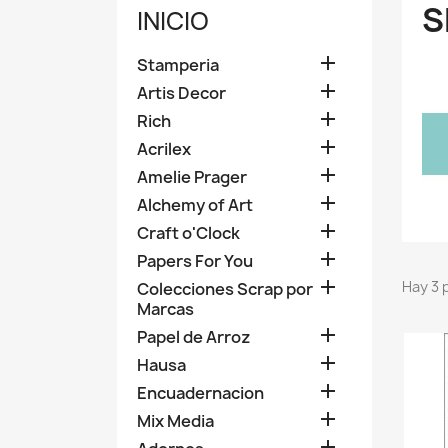
S
INICIO

Stamperia

Artis Decor

Rich

Acrilex

Amelie Prager

Alchemy of Art

Craft o'Clock

Papers For You

Hay 3 
Colecciones Scrap por
Marcas

Papel de Arroz

Hausa

Encuadernacion

Mix Media
