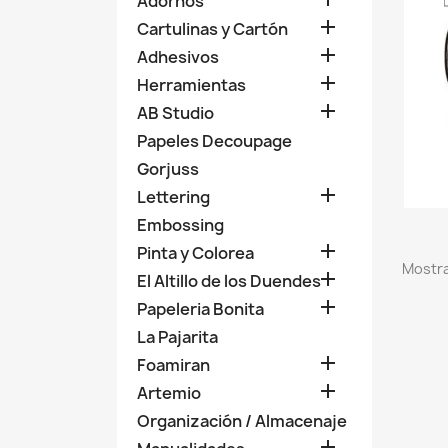
Adornos

Cartulinas y Cartón

Adhesivos

Herramientas

AB Studio
Papeles Decoupage
Gorjuss

Lettering
Embossing

Pinta y Colorea
Mostra

El Altillo de los Duendes

Papeleria Bonita
La Pajarita

Foamiran

Artemio
Organización / Almacenaje
