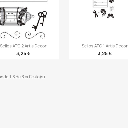
Vista rápida
Vista rápida


Sellos ATC 2 Artis Decor
Sellos ATC 1 Artis Decor
3,25 €
3,25 €
ndo 1-3 de 3 artículo(s)