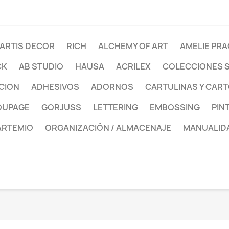
ARTIS DECOR
RICH
ALCHEMY OF ART
AMELIE PR
CK
AB STUDIO
HAUSA
ACRILEX
COLECCIONES 
CION
ADHESIVOS
ADORNOS
CARTULINAS Y CAR
OUPAGE
GORJUSS
LETTERING
EMBOSSING
PIN
ARTEMIO
ORGANIZACIÓN / ALMACENAJE
MANUALID