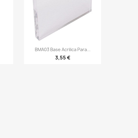
Vista rápida

BMA03 Base Acrilica Para...
3,55 €