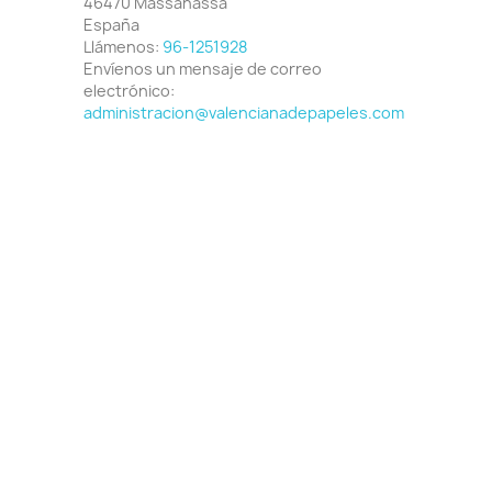
46470 Massanassa
España
Llámenos:
96-1251928
Envíenos un mensaje de correo
electrónico:
administracion@valencianadepapeles.com