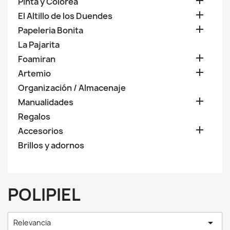

Pinta y Colorea

El Altillo de los Duendes

Papeleria Bonita
La Pajarita

Foamiran

Artemio
Organización / Almacenaje

Manualidades
Regalos

Accesorios
Brillos y adornos
POLIPIEL

Relevancia