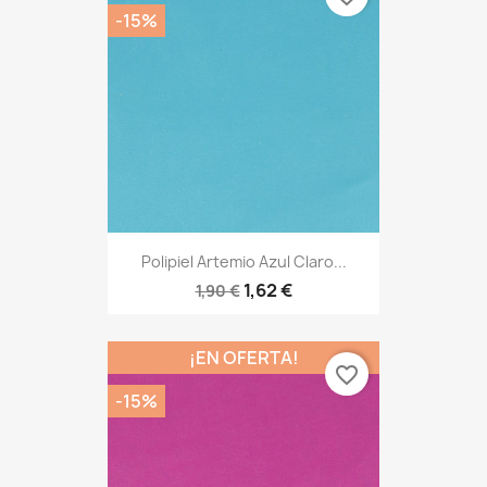
-15%
Polipiel Artemio Azul Claro...
1,62 €
1,90 €
¡EN OFERTA!
favorite_border
-15%