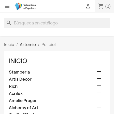
shopping_cart


(0)
search
Inicio
Artemio
Polipiel
INICIO

Stamperia

Artis Decor

Rich

Acrilex

Amelie Prager

Alchemy of Art