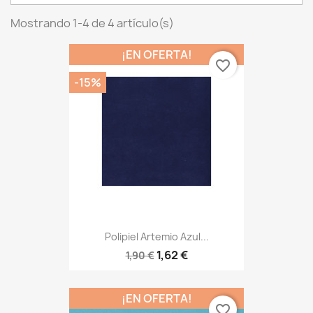
Mostrando 1-4 de 4 artículo(s)
¡EN OFERTA!
favorite_border
-15%
Polipiel Artemio Azul...
1,62 €
1,90 €
¡EN OFERTA!
favorite_border