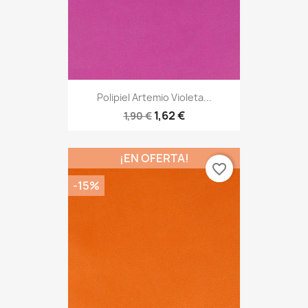
Polipiel Artemio Violeta...
1,62 €
1,90 €
¡EN OFERTA!
favorite_border
-15%