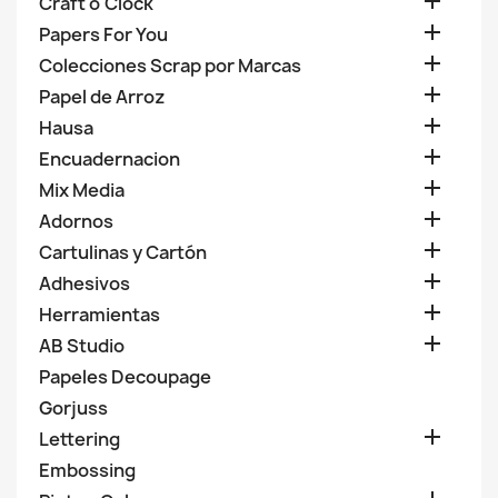

Craft o'Clock

Papers For You

Colecciones Scrap por Marcas

Papel de Arroz

Hausa

Encuadernacion

Mix Media

Adornos

Cartulinas y Cartón

Adhesivos

Herramientas

AB Studio
Papeles Decoupage
Gorjuss

Lettering
Embossing