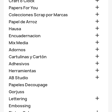

Craft o'Clock

Papers For You

Colecciones Scrap por Marcas

Papel de Arroz

Hausa

Encuadernacion

Mix Media

Adornos

Cartulinas y Cartón

Adhesivos

Herramientas

AB Studio
Papeles Decoupage
Gorjuss

Lettering
Embossing