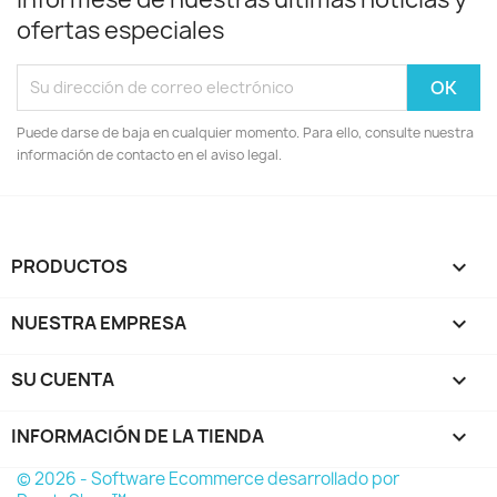
ofertas especiales
Puede darse de baja en cualquier momento. Para ello, consulte nuestra
información de contacto en el aviso legal.
PRODUCTOS

NUESTRA EMPRESA

SU CUENTA

INFORMACIÓN DE LA TIENDA
keyboard_arrow_down
© 2026 - Software Ecommerce desarrollado por