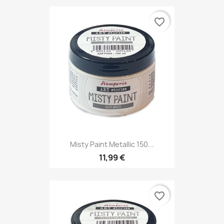
favorite_border
Misty Paint Metallic 150...
11,99 €
favorite_border