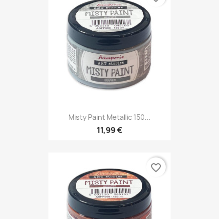
Misty Paint Metallic 150...
11,99 €
favorite_border