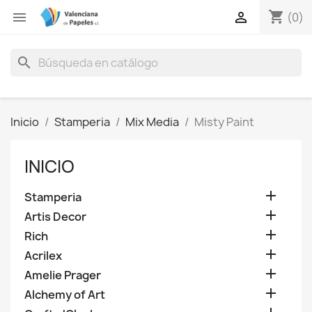
shopping_cart


(0)
search
Inicio
Stamperia
Mix Media
Misty Paint
INICIO

Stamperia

Artis Decor

Rich

Acrilex

Amelie Prager

Alchemy of Art