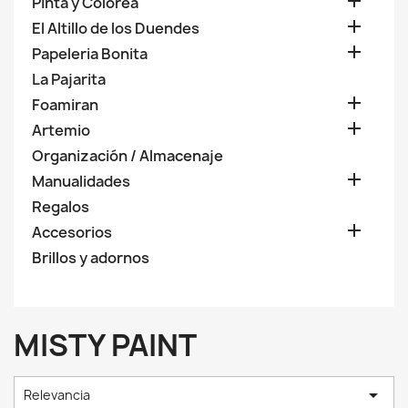

Pinta y Colorea

El Altillo de los Duendes

Papeleria Bonita
La Pajarita

Foamiran

Artemio
Organización / Almacenaje

Manualidades
Regalos

Accesorios
Brillos y adornos
MISTY PAINT

Relevancia