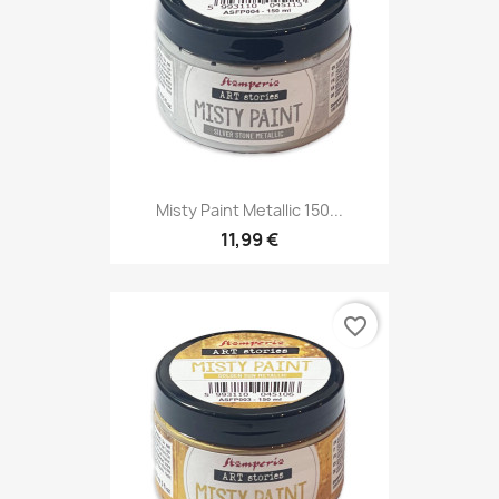
Misty Paint Metallic 150...
11,99 €
favorite_border