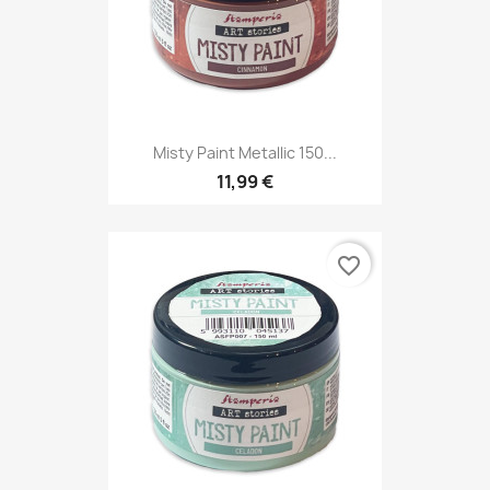
Misty Paint Metallic 150...
11,99 €
favorite_border