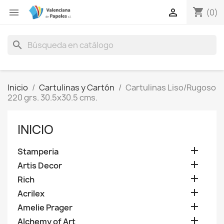
shopping_cart


(0)
search
Inicio
Cartulinas y Cartón
Cartulinas Liso/Rugoso
220 grs. 30.5x30.5 cms.
INICIO

Stamperia

Artis Decor

Rich

Acrilex

Amelie Prager

Alchemy of Art