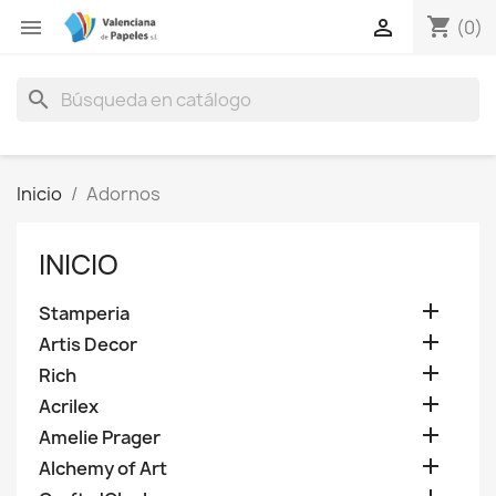
shopping_cart


(0)
search
Inicio
Adornos
INICIO

Stamperia

Artis Decor

Rich

Acrilex

Amelie Prager

Alchemy of Art