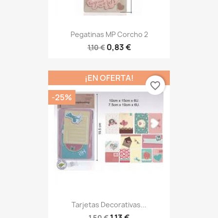
Pegatinas MP Corcho 2
0,83 €
1,10 €
¡EN OFERTA!
favorite_border
-25%
Tarjetas Decorativas...
1,13 €
1,50 €