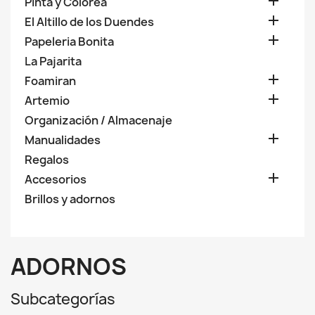

Pinta y Colorea

El Altillo de los Duendes

Papeleria Bonita
La Pajarita

Foamiran

Artemio
Organización / Almacenaje

Manualidades
Regalos

Accesorios
Brillos y adornos
ADORNOS
Subcategorías