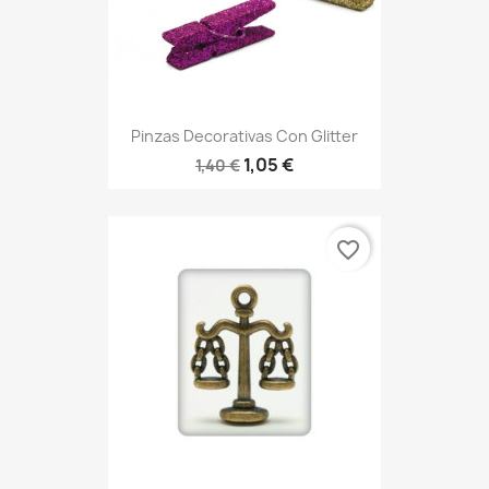
Pinzas Decorativas Con Glitter
1,05 €
1,40 €
favorite_border