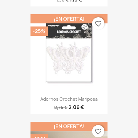
¡EN OFERTA!
favorite_border
-25%
Adornos Crochet Mariposa
2,06 €
2,75 €
¡EN OFERTA!
favorite_border