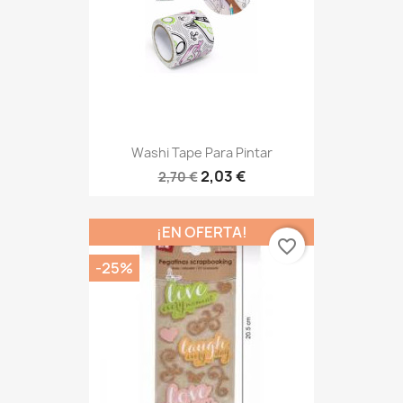
Washi Tape Para Pintar
2,03 €
2,70 €
¡EN OFERTA!
favorite_border
-25%