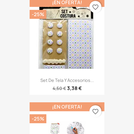
¡EN OFERTA!
favorite_border
-25%
Set De Tela Y Accesorios...
3,38 €
4,50 €
¡EN OFERTA!
favorite_border
-25%