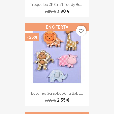
Troqueles DP Craft Teddy Bear
3,90 €
5,20 €
¡EN OFERTA!
favorite_border
-25%
Botones Scrapbooking Baby...
2,55 €
3,40 €