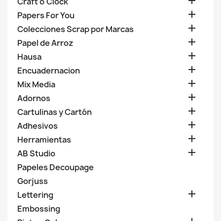

Craft o'Clock

Papers For You

Colecciones Scrap por Marcas

Papel de Arroz

Hausa

Encuadernacion

Mix Media

Adornos

Cartulinas y Cartón

Adhesivos

Herramientas

AB Studio
Papeles Decoupage
Gorjuss

Lettering
Embossing