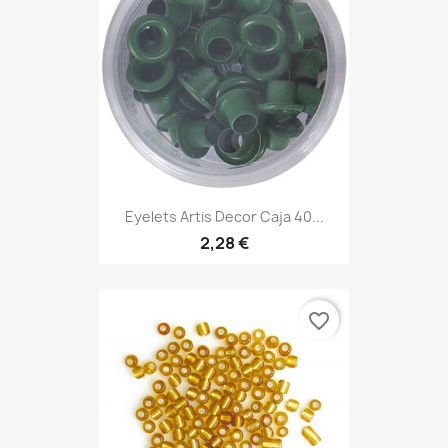
Eyelets Artis Decor Caja 40...
2,28 €
favorite_border