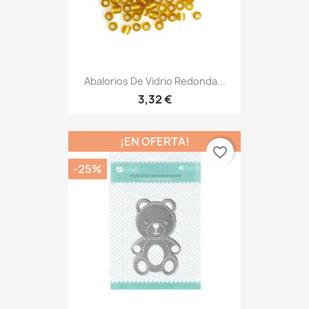
Abalorios De Vidrio Redonda...
3,32 €
¡EN OFERTA!
favorite_border
-25%