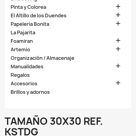

Pinta y Colorea

El Altillo de los Duendes

Papeleria Bonita
La Pajarita

Foamiran

Artemio
Organización / Almacenaje

Manualidades
Regalos

Accesorios
Brillos y adornos
TAMAÑO 30X30 REF.
KSTDG