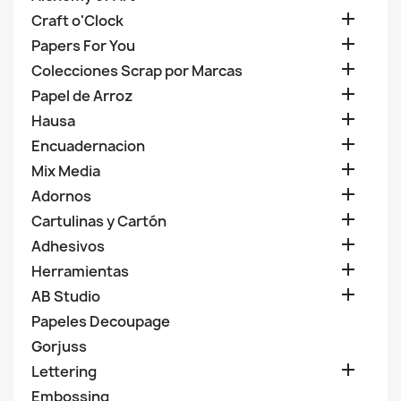

Craft o'Clock

Papers For You

Colecciones Scrap por Marcas

Papel de Arroz

Hausa

Encuadernacion

Mix Media

Adornos

Cartulinas y Cartón

Adhesivos

Herramientas

AB Studio
Papeles Decoupage
Gorjuss

Lettering
Embossing