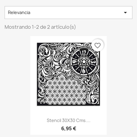

Relevancia
Mostrando 1-2 de 2 artículo(s)
favorite_border
Stencil 30X30 Cms....
6,95 €