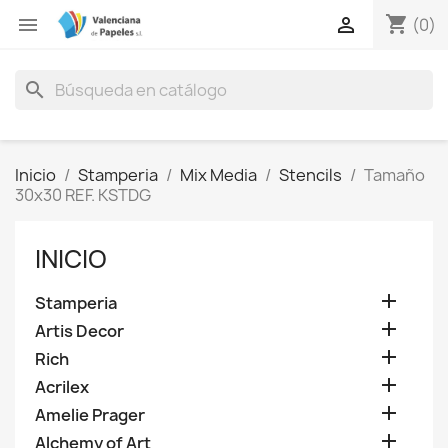
shopping_cart


(0)
search
Inicio
Stamperia
Mix Media
Stencils
Tamaño
30x30 REF. KSTDG
INICIO

Stamperia

Artis Decor

Rich

Acrilex

Amelie Prager

Alchemy of Art